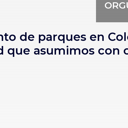
ORG
to de parques en Co
d que asumimos con o