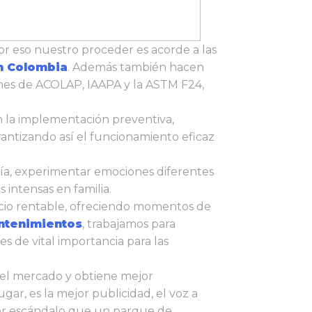
r eso nuestro proceder es acorde a las
n Colombia
. Además también hacen
ones de ACOLAP, IAAPA y la ASTM F24,
an la implementación preventiva,
rantizando así el funcionamiento eficaz
ía, experimentar emociones diferentes
intensas en familia.
ocio rentable, ofreciendo momentos de
ntenimientos
, trabajamos para
es de vital importancia para las
n el mercado y obtiene mejor
ar, es la mejor publicidad, el voz a
yor escándalo que un parque de