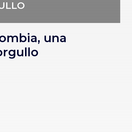
ULLO
lombia, una
rgullo