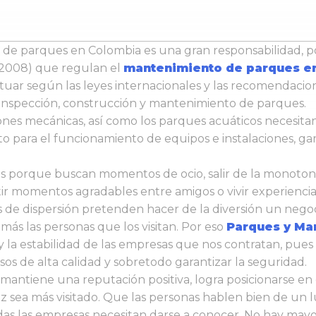
e parques en Colombia es una gran responsabilidad, po
e 2008) que regulan el
mantenimiento de parques e
tuar según las leyes internacionales y las recomendaci
 de inspección, construcción y mantenimiento de parques.
iones mecánicas, así como los parques acuáticos necesit
o para el funcionamiento de equipos e instalaciones, ga
s porque buscan momentos de ocio, salir de la monoton
r momentos agradables entre amigos o vivir experiencias 
s de dispersión pretenden hacer de la diversión un neg
ás las personas que los visitan. Por eso
Parques y Ma
 y la estabilidad de las empresas que nos contratan, pues 
s de alta calidad y sobretodo garantizar la seguridad.
 mantiene una reputación positiva, logra posicionarse e
 sea más visitado. Que las personas hablen bien de un lug
odas las empresas necesitan darse a conocer. No hay ma